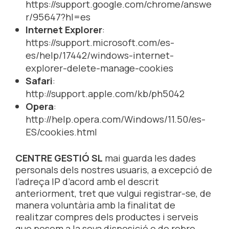
https://support.google.com/chrome/answe
r/95647?hl=es
Internet Explorer
:
https://support.microsoft.com/es-
es/help/17442/windows-internet-
explorer-delete-manage-cookies
Safari
:
http://support.apple.com/kb/ph5042
Opera
:
http://help.opera.com/Windows/11.50/es-
ES/cookies.html
CENTRE GESTIÓ SL
mai guarda les dades
personals dels nostres usuaris, a excepció de
l’adreça IP d’acord amb el descrit
anteriorment, tret que vulgui registrar-se, de
manera voluntària amb la finalitat de
realitzar compres dels productes i serveis
que posem a la seva disposició o de rebre